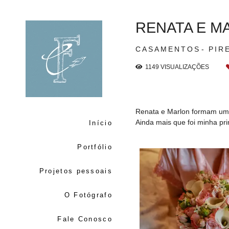
RENATA E M
CASAMENTOS
PIR
1149
VISUALIZAÇÕES
Renata e Marlon formam um do
Ainda mais que foi minha pri
Início
Portfólio
Projetos pessoais
O Fotógrafo
Fale Conosco